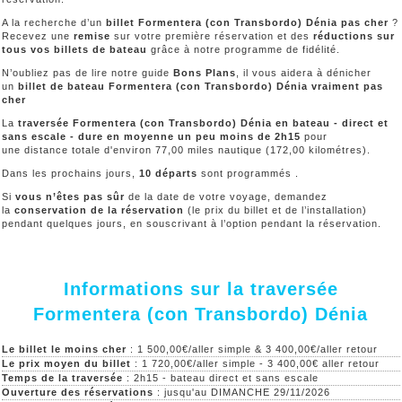
A la recherche d’un
billet Formentera (con Transbordo) Dénia pas cher
?
Recevez une
remise
sur votre première réservation et des
réductions sur
tous vos billets de bateau
grâce à notre programme de fidélité.
N’oubliez pas de lire notre guide
Bons Plans
, il vous aidera à dénicher
un
billet de bateau Formentera (con Transbordo) Dénia vraiment pas
cher
La
traversée Formentera (con Transbordo) Dénia en bateau - direct et
sans escale - dure en moyenne un peu moins de 2h15
pour
une distance totale d'environ 77,00 miles nautique (172,00 kilométres).
Dans les prochains jours,
10 départs
sont programmés .
Si
vous n’êtes pas sûr
de la date de votre voyage, demandez
la
conservation de la réservation
(le prix du billet et de l’installation)
pendant quelques jours, en souscrivant à l’option pendant la réservation.
Informations sur la traversée
Formentera (con Transbordo) Dénia
Le billet le moins cher
: 1 500,00€/aller simple & 3 400,00€/aller retour
Le prix moyen du billet
: 1 720,00€/aller simple - 3 400,00€ aller retour
Temps de la traversée
: 2h15 - bateau direct et sans escale
Ouverture des réservations
: jusqu'au DIMANCHE 29/11/2026