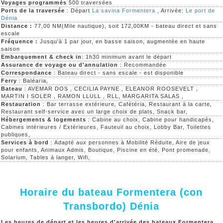
Voyages programmés
500 traversées
Ports de la traversée
: Départ
La savina Formentera
, Arrivée:
Le port de
Dénia
Distance :
77,00 NM(Mile nautique), soit 172,00KM - bateau direct et sans
escale
Fréquence :
Jusqu'à 1 par jour, en basse saison, augmentée en haute
saison
Embarquement & check in
: 1h30 minimum avant le départ
Assurance de voyage ou d'annulation
: Recommandée
Correspondance
: Bateau direct - sans escale - est disponible
Ferry
: Baléaria,
Bateau
: AVEMAR DOS , CECILIA PAYNE , ELEANOR ROOSEVELT ,
MARTIN I SOLER , RAMON LLULL , RLL, MARGARITA SALAS ,
Restauration
: Bar terrasse extérieure, Cafétéria, Restaurant à la carte,
Restaurant self-service avec un large choix de plats, Snack bar,
Hébergements & logements
: Cabine au choix, Cabine pour handicapés,
Cabines intérieures / Extérieures, Fauteuil au choix, Lobby Bar, Toilettes
publiques,
Services à bord
: Adapté aux personnes à Mobilité Réduite, Aire de jeux
pour enfants, Animaux Admis, Boutique, Piscine en été, Pont promenade,
Solarium, Tables à langer, Wifi,
Horaire du bateau Formentera (con
Transbordo) Dénia
Les heures de départ et les heures d'arrivée des bateaux Formentera