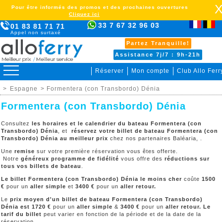
Pour être informés des promos et des prochaines ouvertures
Cliquez ici
33 7 67 32 96 03
01 83 81 71 71
Appel non surtaxé
Partez Tranquille!
Assistance 7j/7 : 9h-21h
Réserver
Mon compte
Club Allo Ferr
>
Espagne
> Formentera (con Transbordo) Dénia
Formentera (con Transbordo) Dénia
Consultez
les horaires et le calendrier du bateau Formentera (con
Transbordo) Dénia
, et
réservez votre billet de bateau Formentera (con
Transbordo) Dénia au meilleur prix
chez nos partenaires Baléaria, .
Une
remise
sur votre première réservation vous êtes offerte.
Notre
généreux programme de fidélité
vous offre des
réductions sur
tous vos billets de bateau
.
Le billet Formentera (con Transbordo) Dénia le moins cher
coûte
1500
€
pour un
aller simple
et
3400 €
pour un
aller retour.
Le
prix moyen d'un billet de bateau
Formentera (con Transbordo)
Dénia
est 1720 €
pour un
aller simple
&
3400 €
pour un
aller retour. Le
tarif du billet
peut varier en fonction de la période et de la date de la
réservation.