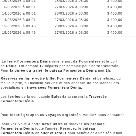
16/03/2026 à 08:01
28/03/2026 à 08:30
3 400,00
16/03/2026 à 08:01
27/03/2026 à 08:30
3 400,00
14/03/2026 à 08:01
28/03/2026 à 08:30
3 400,00
14/03/2026 à 08:01
27/03/2026 à 08:30
3 400,00
15/03/2026 à 09:46
28/03/2026 à 08:30
3 400,00
15/03/2026 à 09:46
27/03/2026 à 08:30
3 400,00
Le
ferry Formentera Dénia
relie le port
de Formentera
et le port
de
Dénia
. On compte
12
départs par semaine pour cette traversée.
Pour
la durée du trajet
,
le bateau Formentera Dénia
met
2h
.
Réservez en ligne votre billet Formentera Dénia
, et bénéficiez du
meilleur prix, du meilleur service et des conseils de nos conseillers
spécialisés en
traversées Formentera Dénia.
Les
ferries
de la compagnie
Balearia
assurent
la Traversée
Formentera Dénia.
Pour le
tarif groupes
ou
voyages organisés
, veuillez nous contacter.
Inscrivez-vous à notre
news lettre
et recevez les
promos
Formentera Dénia
toute l’année. Réservez le
bateau
Formentera Dénia
en
aller et retour
pour bénéficier d’une réduction