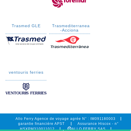
Trasmed GLE
Trasmediterranea
-Acciona
ventouris ferries
Allo Ferry Agence de voyage agrée N° : IM091180003
garantie financière APST
Assurance Hiscox - n°
HSXPM310011012
ALLO FERRY SAS