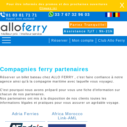
X
Pour être informés des promos et des prochaines ouvertures
Cliquez ici
33 7 67 32 96 03
01 83 81 71 71
Appel non surtaxé
Partez Tranquille!
Assistance 7j/7 : 9h-21h
Réserver
Mon compte
Club Allo Ferry
>
Compagnies ferry partenaires
Réserver un billet bateau chez ALLO FERRY , c'est faire confiance à notre
agence ainsi qu'à la compagnie maritime avec laquelle vous voyagez.
C'est pourquoi nous avons préparé pour vous une fiche d'information sur
chacun de nos partenaires.
Nos partenaires ont mis à la disposition de nos clients toutes les
informations légales et pratiques pour vous assurer un agréable voyage.
Adria Ferries
Africa Morocco
Link-AML